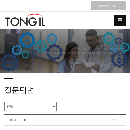
FAMILY SITE
We have created a awesome theme
Far far away,behind the word mountains, far from the countries
질문답변
d
48511
d