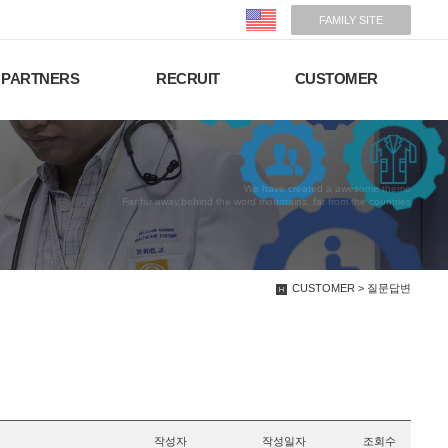
FAMILY SITE
PARTNERS
RECRUIT
CUSTOMER
We have created a awesome theme
Far far away,behind the word mountains, far from the countries
CUSTOMER > 질문답변
작성자
작성일자
조회수