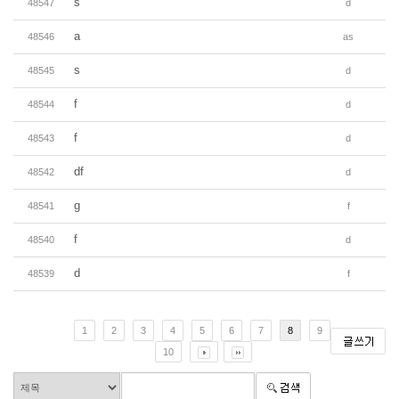
s
48547
d
a
48546
as
s
48545
d
f
48544
d
f
48543
d
df
48542
d
g
48541
f
f
48540
d
d
48539
f
1
2
3
4
5
6
7
8
9
10