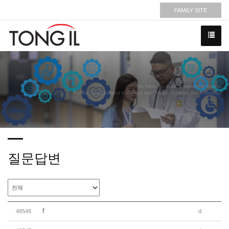
FAMILY SITE
We have created a awesome theme
Far far away,behind the word mountains, far from the countries
질문답변
f
48548
d