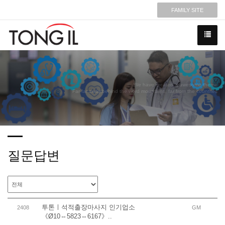
FAMILY SITE
We have created a awesome theme
Far far away,behind the word mountains, far from the countries
질문답변
투톤ㅣ석적출장마사지 인기업소
2408
GM
《Ø10⇔5823⇔6167》..