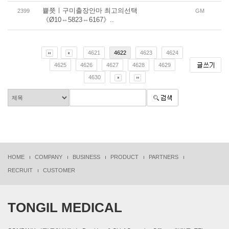
쁕쬿ㅣ구미출장안마 최고의선택
2399
GM
《Ø10⇔5823⇔6167》..
4621
4622
4623
4624
4625
4626
4627
4628
4629
4630
HOME
COMPANY
BUSINESS
PRODUCT
PARTNERS
RECRUIT
CUSTOMER
TONGIL MEDICAL