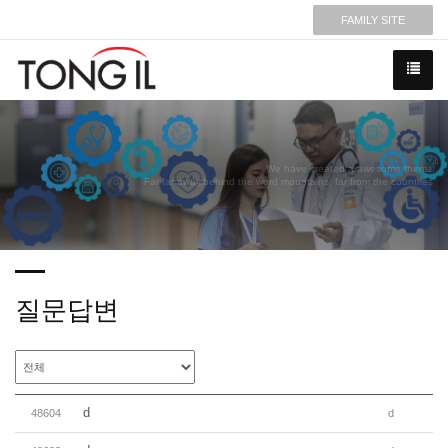
FAMILY SITE
We have created a awesome theme
Far far away,behind the word mountains, far from the countries
질문답변
d
48604
d