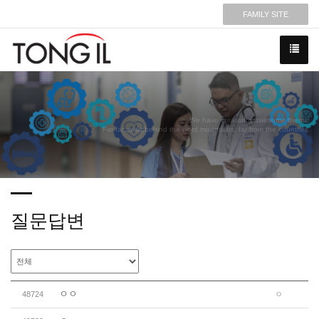
FAMILY SITE
We have created a awesome theme
Far far away,behind the word mountains, far from the countries
질문답변
ㅇㅇ
48724
ㅇ